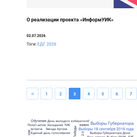
О реализации проекта «ИнформУИК»
02.07.2026
Тэги:
ЕДГ 2026
1
2
3
4
5
6
7
Обучение
День молодого избирателя!
72-
Выборы Губернатора
важно
Полит-актив
Заседание ТИК
День Победы
Выборы 18 сентября 2016 года
встреча
Звезда Артека
УИК
Единый день голосования
Выборы Губернатора Дона
День города
Выборы2026_ДЭГ