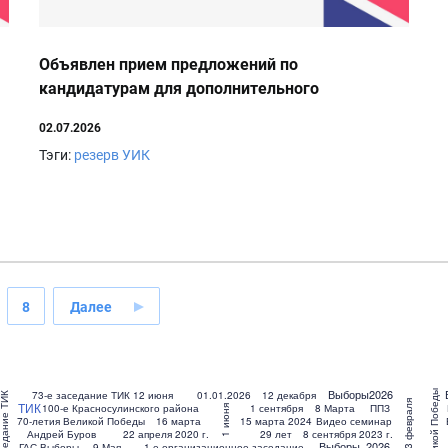
Объявлен прием предложений по
кандидатурам для дополнительного
зачисления в резерв составов участковых
02.07.2026
избирательных комиссий
Тэги:
резерв УИК
8
Далее
Выборы2026
80 лет Великой Победы
73-е заседание ТИК
12 июня
01.01.2026
12 декабря
е заседание ТИК
23 февраля
ТИК
100-е Красносулинского района
1 сентября
8 Марта
ППЗ
1 июня
70-летия Великой Победы
16 марта
15 марта 2024
Видео семинар
Андрей Буров
22 апреля 2020 г.
29 лет
8 сентября 2023 г.
Выборы_2026
ГАС Выборы
9 Мая
1-е организационное заседание