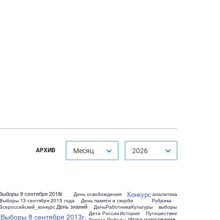
АРХИВ
Месяц
2026
Конкурс
Выборы 9 сентября 2018г
День освобождения
аналитика
Выборы 13 сентября 2015 года
День памяти и скорби
Рубрика
День знаний
Всероссийский_конкурс
ДеньРаботникаКультуры
выборы
Дети России
История
Путешествие
Выборы 8 сентября 2013г.
Итоги голосования
Дорога Победы