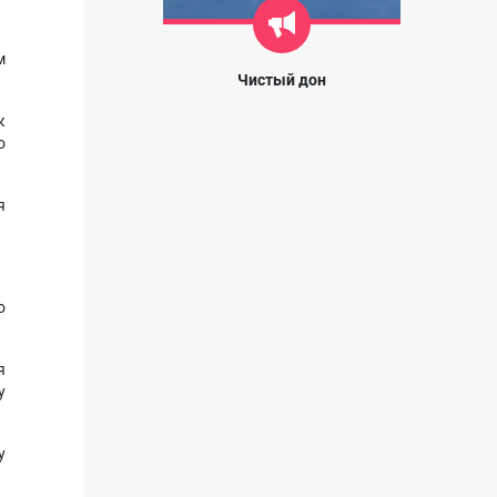
м
Чистый дон
к
о
я
о
я
у
у