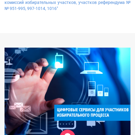
комиссий избирательных участков, участков референдума №
№ 951-995, 997-1014, 1016"