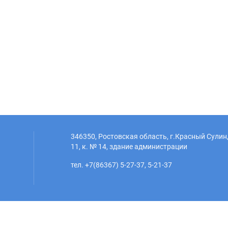
346350, Ростовская область, г.Красный Сулин,
11, к. № 14, здание администрации
тел. +7(86367) 5-27-37, 5-21-37