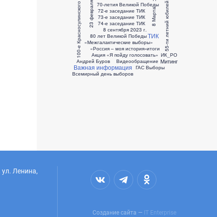
55-ти летний юбилей Дня космонавтики
100-е Красносулинского района
23 февраля
70-летия Великой Победы
8 Марта
72-е заседание ТИК
73-е заседание ТИК
74-е заседание ТИК
8 сентября 2023 г.
ТИК
80 лет Великой Победы
«Межгалактические выборы»
«Россия – моя история»
итоги
Акция «Я пойду голосовать»
ИК_РО
Митинг
Андрей Буров
Видеообращение
Важная информация
ГАС Выборы
Всемирный день выборов
 ул. Ленина,
Создание сайта —
IT Enterprise