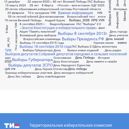
Выборы 9 сентября 2018г
12 декабря
22 апреля 2020 г.
80 лет Великой Победы
ГАС Выборы
15 марта 2024
29 лет
8 Марта
«Россия – моя история»
ЕДГ 2025
20-летие образования избирательной системы Ростовской области
Интервью
Важная информация
23 февраля
73-е заседание ТИК
УИК
Митинг
ИнформУИК
55-ти летний юбилей Дня космонавтики
Всероссийский тест
итоги
Выборы_2026
ИРБ УИК
70-летия Великой Победы
Андрей Буров
8 сентября 2023 г.
Видеообращение
ГАС "Выборы" 2.0
74-е заседание ТИК
«Знаток Конституции и избирательного права»
9 Мая
факт
Акция "Память поколений"
День города
Выборы 8 сентября 2013г.
Всемирный день выборов
День учителя
Выборы Президента РФ
День знаний
Всероссийская олимпиада
ИК_РО
важно
Выборы 13 сентября 2015 года
Горячая линия
Выборы 18 сентября 2016 года
ГАС Выборы 2.0
День волонтера
ТИК
Выборы Губернатора Дона
Выпуск новых изданий
День радио
Выборов депутатов Собраний депутатов городских и сельских поселений
День Победы
курс
Голосование
История
Выборы Губернатора
2025
День Конституции
День памяти и скорби
Выборы депутатов ЗСРО
День Народного Единства
День победы
ЦИК РФ
День Героев Отечества
Границы избирательных участков
День молодого избирателя!
День без табака
День освобождения
Территориальная избирательная комиссия