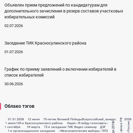
Объявлен прием предложений по кандидатурам для
дополнительного зачисления в резерв составов участковых
избирательных комиссий
02.07.2026
Заседание ТИК Красносулинского района
01.07.2026
График по приему заявлений о включении избирателей в
список избирателей
30.06.2026
Облако тэгов
01.01.2026
12 июня
70-летие Великой Победы
Всероссийский_конкурс
2026
День флага РФ
1 июня
100-е Красносулинского района
Акция «Я пойду голосовать»
Дети России
1 сентября
16 марта
72-е заседание ТИК
Видео семинар
ДЭГ
1-е организационное заседание
«Межгалактические выборы»
ППЗ