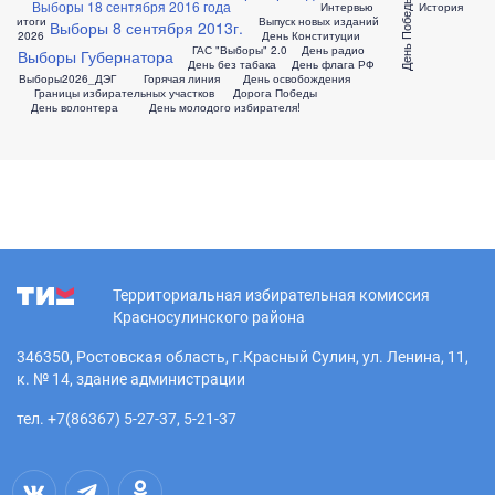
День Победы
Выборы 18 сентября 2016 года
Интервью
История
итоги
Выпуск новых изданий
Выборы 8 сентября 2013г.
2026
День Конституции
ГАС "Выборы" 2.0
День радио
Выборы Губернатора
День без табака
День флага РФ
Выборы2026_ДЭГ
Горячая линия
День освобождения
Границы избирательных участков
Дорога Победы
День волонтера
День молодого избирателя!
Территориальная избирательная комиссия
Красносулинского района
346350, Ростовская область, г.Красный Сулин, ул. Ленина, 11,
к. № 14, здание администрации
тел. +7(86367) 5-27-37, 5-21-37