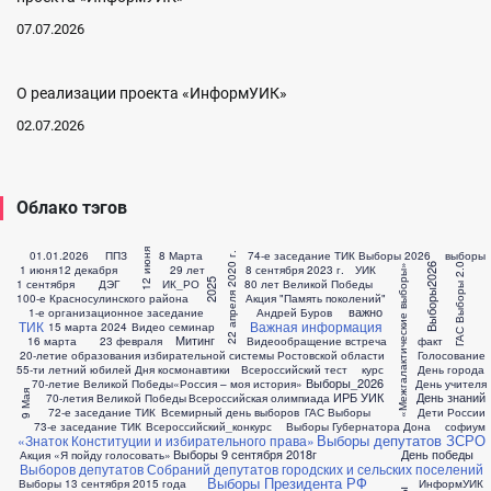
07.07.2026
О реализации проекта «ИнформУИК»
02.07.2026
Облако тэгов
12 июня
01.01.2026
ППЗ
8 Марта
74-е заседание ТИК
Выборы 2026
выборы
22 апреля 2020 г.
Выборы2026
ГАС Выборы 2.0
1 июня
12 декабря
29 лет
8 сентября 2023 г.
УИК
«Межгалактические выборы»
1 сентября
ДЭГ
ИК_РО
80 лет Великой Победы
2025
100-е Красносулинского района
Акция "Память поколений"
важно
1-е организационное заседание
Андрей Буров
ТИК
Важная информация
15 марта 2024
Видео семинар
Митинг
16 марта
23 февраля
Видеообращение
встреча
факт
20-летие образования избирательной системы Ростовской области
Голосование
55-ти летний юбилей Дня космонавтики
Всероссийский тест
курс
День города
Выборы_2026
70-летие Великой Победы
«Россия – моя история»
День учителя
9 Мая
ИРБ УИК
День знаний
70-летия Великой Победы
Всероссийская олимпиада
72-е заседание ТИК
Всемирный день выборов
ГАС Выборы
Дети России
73-е заседание ТИК
Всероссийский_конкурс
Выборы Губернатора Дона
софиум
Выборы депутатов ЗСРО
«Знаток Конституции и избирательного права»
Выборы 9 сентября 2018г
День победы
Акция «Я пойду голосовать»
Выборов депутатов Собраний депутатов городских и сельских поселений
Выборы Президента РФ
Выборы 13 сентября 2015 года
ИнформУИК