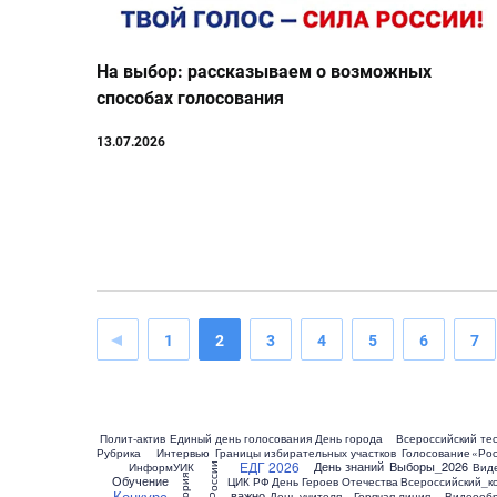
На выбор: рассказываем о возможных
способах голосования
13.07.2026
1
2
3
4
5
6
7
Полит-актив
Единый день голосования
День города
Всероссийский те
Рубрика
Интервью
Границы избирательных участков
Голосование
«Рос
ЕДГ 2026
День знаний
Выборы_2026
ИнформУИК
Вид
Дети России
Обучение
История
ЦИК РФ
День Героев Отечества
Всероссийский_к
Конкурс
важно
День учителя
Горячая линия
Видеооб