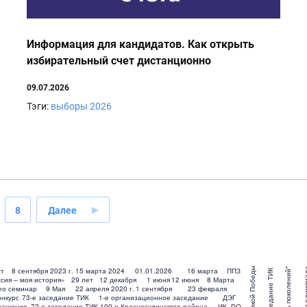
Информация для кандидатов. Как открыть
избирательный счет дистанционно
09.07.2026
Тэги:
выборы 2026
8
Далее
ст
8 сентября 2023 г.
15 марта 2024
01.01.2026
16 марта
ППЗ
74-е заседание ТИК
сия – моя история»
29 лет
12 декабря
1 июня
12 июня
8 Марта
ео семинар
9 Мая
22 апреля 2020 г.
1 сентября
23 февраля
онкурс
73-е заседание ТИК
1-е организационное заседание
ДЭГ
ращение
72-е заседание ТИК
100-е Красносулинского района
ИК_РО