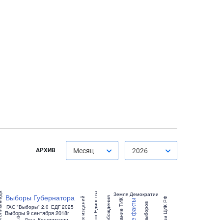
АРХИВ
Месяц
2026
Земля Демократии
Выборы Губернатора
День освобождения
РЦОИТ при ЦИК РФ
Заседание ТИК
ГАС "Выборы" 2.0
ЕДГ 2025
Выборы 9 сентября 2018г
День Конституции