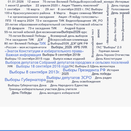
01.01.2026
12 июня
70-летие Великой Победы
Всероссийский_конкурс
Интервью
1 июня
12 декабря
22 апреля 2020 г.
Акция "Память поколений"
«Межгалактические выборы»
День города
1 сентября
16 марта
29 лет
8 сентября 2023 г.
ГАС Выборы
Голосование
Митинг
День знаний
100-е Красносулинского района
8 Марта
Видео семинар
Земля Демократии
1-е организационное заседание
Акция «Я пойду голосовать»
День без табака
ППЗ
15 марта 2024
72-е заседание ТИК
Видеообращение
ИК_РО
20-летие образования избирательной системы Ростовской области
23 февраля
73-е заседание ТИК
Андрей Буров
Всероссийский тест
анонс
Выборы2026
55-ти летний юбилей Дня космонавтики
курс
70-летия Великой Победы
Всемирный день выборов
9 Мая
74-е заседание ТИК
ДЭГ
Всероссийская олимпиада
ТИК
80 лет Великой Победы
Выборы2026_ДЭГ
ЦИК РФ
факт
Выборы_2026
ИРБ УИК
«Россия – моя история»
итоги
ГАС "Выборы" 2.0
«Знаток Конституции и избирательного права»
Горячая линия
Важная информация
Выборы 9 сентября 2018г
День Героев Отечества
Выборы 13 сентября 2015 года
Выпуск новых изданий
День Конституции
Выборов депутатов Собраний депутатов городских и сельских поселений
Выборы 18 сентября 2016 года
УИК
ГАС Выборы 2.0
День волонтера
Выборы Президента РФ
История
Выборы 8 сентября 2013г.
2025
День победы
Выборы депутатов ЗСРО
День радио
Выборы Губернатора
2026
День освобождения
Выборы Губернатора Дона
День Народного Единства
Границы избирательных участков
День учителя
День Победы
День молодого избирателя!