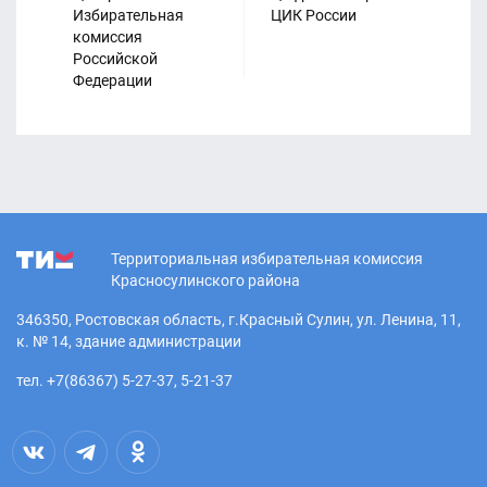
Избирательная
ЦИК России
Из
комиссия
ко
Российской
Ро
21.04.2026
Федерации
Изменились адреса
избирательных участков № 968,
1016
Территориальная избирательная комиссия
Красносулинского района
346350, Ростовская область, г.Красный Сулин, ул. Ленина, 11,
к. № 14, здание администрации
13.02.2026
тел. +7(86367) 5-27-37, 5-21-37