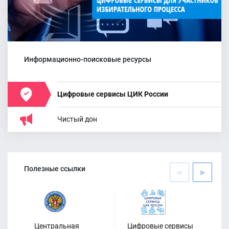
График работы по приему
документов
Информационно-поисковые ресурсы
Цифровые сервисы ЦИК России
Чистый дон
25.06.2026
Всероссийский форум "Территория
Полезные ссылки
смыслов - 2026"
Центральная
Цифровые сервисы
Оф