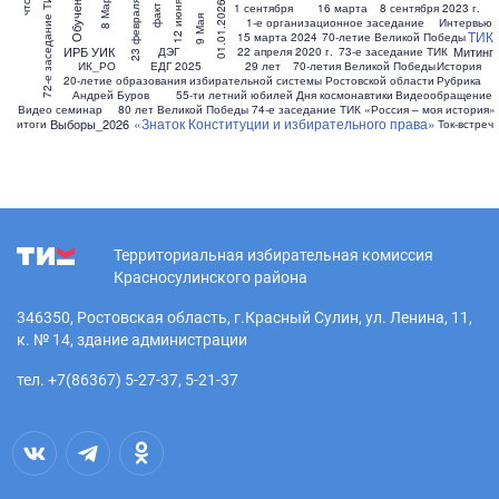
8 Марта
Обучение
72-е заседание ТИК
23 февраля
что
01.01.2026
12 июня
1 сентября
16 марта
8 сентября 2023 г.
факт
9 Мая
1-е организационное заседание
Интервью
ТИК
15 марта 2024
70-летие Великой Победы
ИРБ УИК
Митинг
ДЭГ
22 апреля 2020 г.
73-е заседание ТИК
ИК_РО
ЕДГ 2025
29 лет
70-летия Великой Победы
История
20-летие образования избирательной системы Ростовской области
Рубрика
Андрей Буров
55-ти летний юбилей Дня космонавтики
Видеообращение
Видео семинар
80 лет Великой Победы
74-е заседание ТИК
«Россия – моя история»
«Знаток Конституции и избирательного права»
Выборы_2026
итоги
Ток-встреч
Территориальная избирательная комиссия
Красносулинского района
346350, Ростовская область, г.Красный Сулин, ул. Ленина, 11,
к. № 14, здание администрации
тел. +7(86367) 5-27-37, 5-21-37