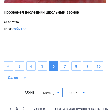
Прозвенел последний школьный звонок
26.05.2026
Тэги:
событие
3
4
5
6
7
8
9
10
Далее
АРХИВ
Месяц
2026
12 декабря
1 июня
100-е Красносулинского района
ППЗ